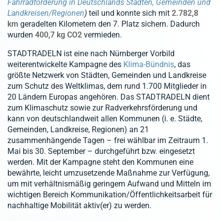
Fahrradförderung in Deutschlands Städten, Gemeinden und
Landkreisen/Regionen
)
teil und konnte sich mit
2.782,8
km
geradelten Kilometern den 7. Platz sichern. Dadurch
wurden
400,7 kg CO2
vermieden.
STADTRADELN ist eine nach Nürnberger Vorbild
weiterentwickelte Kampagne des
Klima-Bündnis
, das
größte Netzwerk von Städten, Gemeinden und Landkreise
zum Schutz des Weltklimas, dem rund 1.700 Mitglieder in
20 Ländern Europas angehören. Das STADTRADELN dient
zum Klimaschutz sowie zur Radverkehrsförderung und
kann von deutschlandweit allen Kommunen (i. e. Städte,
Gemeinden, Landkreise, Regionen) an 21
zusammenhängende Tagen – frei wählbar im Zeitraum 1.
Mai bis 30. September – durchgeführt bzw. eingesetzt
werden. Mit der Kampagne steht den Kommunen eine
bewährte, leicht umzusetzende Maßnahme zur Verfügung,
um mit verhältnismäßig geringem Aufwand und Mitteln im
wichtigen Bereich Kommunikation/Öffentlichkeitsarbeit für
nachhaltige Mobilität aktiv(er) zu werden.