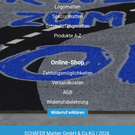
Logomatten
Spezialmatten
Schmutzfangmatten
Produkte A-Z
Online-Shop
Zahlungsmöglichkeiten
Versandkosten
AGB
Widerrufsbelehrung
Widerruf erklären
SCHÄFER Matten GmbH & Co.KG | 2026