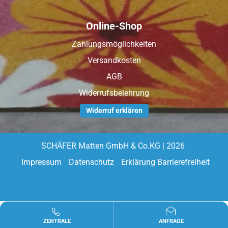
Online-Shop
Zahlungsmöglichkeiten
Versandkosten
AGB
Widerrufsbelehrung
Widerruf erklären
SCHÄFER Matten GmbH & Co.KG | 2026
Impressum
Datenschutz
Erklärung Barrierefreiheit
ZENTRALE
ANFRAGE