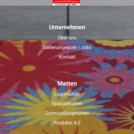
Unternehmen
Über uns
Stellenangebote / Jobs
Kontakt
Matten
Logomatten
Spezialmatten
Schmutzfangmatten
Produkte A-Z