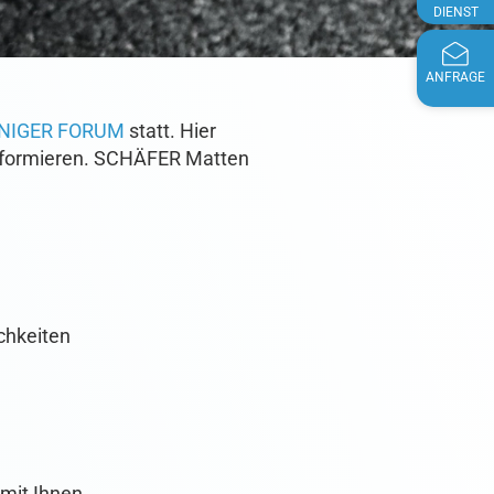
DIENST
ANFRAGE
INIGER FORUM
statt. Hier
nformieren. SCHÄFER Matten
ichkeiten
mit Ihnen.