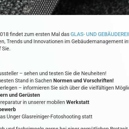
2018 findet zum ersten Mal das
GLAS- UND GEBÄUDERE
iten, Trends und Innovationen im Gebäudemanagement i
f Sie.
ssteller – sehen und testen Sie die Neuheiten!
euesten Stand in Sachen
Normen und Vorschriften
!
erlegen – informieren Sie sich über die vielfältigen Mögl
tern und Gerüsten
reparatur in unserer mobilen
Werkstatt
tbewerb
as Unger Glasreiniger-Fotoshooting statt
ch und fachsimpeln gerne bei einer gemütlichen Brotzeit 