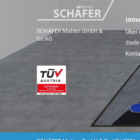
Unte
SCHÄFER Matten GmbH &
Über 
Co.KG
Stell
Konta