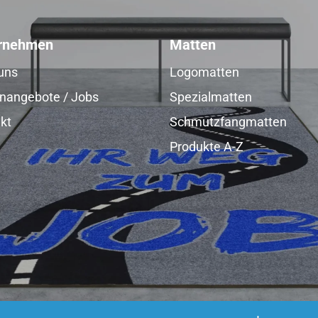
rnehmen
Matten
uns
Logomatten
enangebote / Jobs
Spezialmatten
kt
Schmutzfangmatten
Produkte A-Z