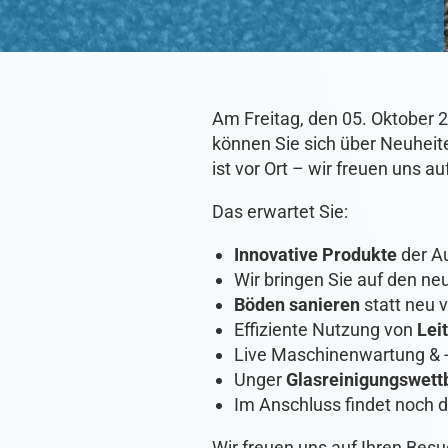
Am Freitag, den 05. Oktober 
können Sie sich über Neuhe
ist vor Ort – wir freuen uns au
Das erwartet Sie:
Innovative
Produkte
der Au
Wir bringen Sie auf den n
Böden
sanieren
statt neu v
Effiziente Nutzung von
Lei
Live Maschinenwartung & -
Unger
Glasreinigungswet
Im Anschluss findet noch d
Wir freuen uns auf Ihren Besu