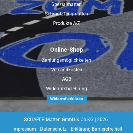
Spezialmatten
Schmutzfangmatten
Produkte A-Z
Online-Shop
Zahlungsmöglichkeiten
Versandkosten
AGB
Widerrufsbelehrung
Widerruf erklären
SCHÄFER Matten GmbH & Co.KG | 2026
Impressum
Datenschutz
Erklärung Barrierefreiheit