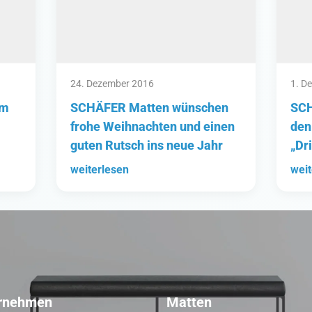
24. Dezember 2016
1. D
im
SCHÄFER Matten wünschen
SCH
frohe Weihnachten und einen
den
guten Rutsch ins neue Jahr
„Dr
weiterlesen
weit
rnehmen
Matten