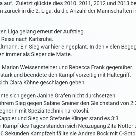
iga auf. Zuletzt glückte dies 2010. 2011, 2012 und 2013 b
 zurück in die 2. Liga, da die Anzahl der Mannschaften 
en Liga gelang erneut der Aufstieg.
 Reise nach Karlsruhe.
Eltmann. Ein Sieg war hier eingeplant. In den vielen Be
en immer als Sieger die Matte.
h Marion Weissensteiner und Rebecca Frank gegenüber.
stark und beendete den Kampf vorzeitig mit Haltegriff.
ich Clara Köhne geschlagen geben.
nte sich gegen Janine Grafen nicht durchsetzen.
hrem Sieg gegen Sabine Greiner den Gleichstand von 2:2
gnerin mit Spezialtechnik Tai-otoshi.
ppler und Sieg von Stefanie Klinger stand es 3:3.
n Kampf des Tages standen sich Neuzugang Zita Notter
0 Sekunden Kampfzeit fällte sie Andrea Bock mit O-Soto 