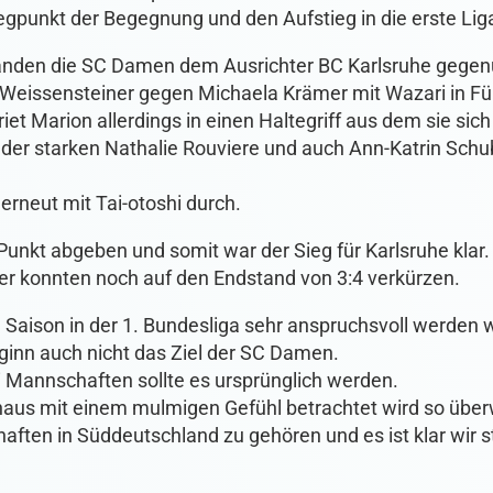
egpunkt der Begegnung und den Aufstieg in die erste Lig
anden die SC Damen dem Ausrichter BC Karlsruhe gegen
 Weissensteiner gegen Michaela Krämer mit Wazari in Fü
et Marion allerdings in einen Haltegriff aus dem sie sich
der starken Nathalie Rouviere und auch Ann-Katrin Schu
rneut mit Tai-otoshi durch.
unkt abgeben und somit war der Sieg für Karlsruhe klar.
ter konnten noch auf den Endstand von 3:4 verkürzen.
te Saison in der 1. Bundesliga sehr anspruchsvoll werden w
ginn auch nicht das Ziel der SC Damen.
ei Mannschaften sollte es ursprünglich werden.
aus mit einem mulmigen Gefühl betrachtet wird so über
en in Süddeutschland zu gehören und es ist klar wir st