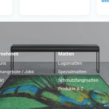
weit
rnehmen
Matten
uns
Logomatten
enangebote / Jobs
Spezialmatten
kt
Schmutzfangmatten
Produkte A-Z