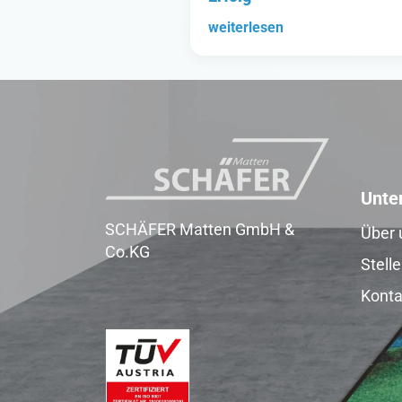
weiterlesen
Unte
SCHÄFER Matten GmbH &
Über 
Co.KG
Stell
Konta